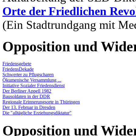
(Ein Stadtrundgang mit Med
Opposition und Wide
Friedensgebete
FriedensDekade
Schwerter zu Pflugscharen
Ökumenische Versammlung ...
Initiative Sozialer Friedensdienst
Der Berliner Appell 1982
Bausoldaten in der DDR
Regionale Erinnerungsorte in Thüringen
Der 13. Februar in Dresden
Die "alltägliche Erziehungsdiktatur"
Opposition und Wide
in Erfurt